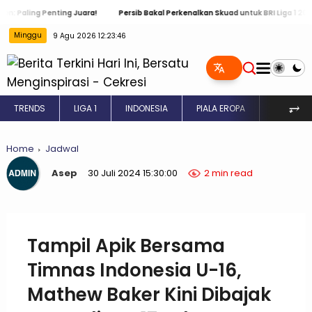
g Penting Juara!
Persib Bakal Perkenalkan Skuad untuk BRI Liga 1 2024 / 202
Minggu
9 Agu 2026 12:23:47
⥅
TRENDS
LIGA 1
INDONESIA
PIALA EROPA
INGGRIS
Home
Jadwal
Asep
30 Juli 2024 15:30:00
2 min read
Tampil Apik Bersama
Timnas Indonesia U-16,
Mathew Baker Kini Dibajak