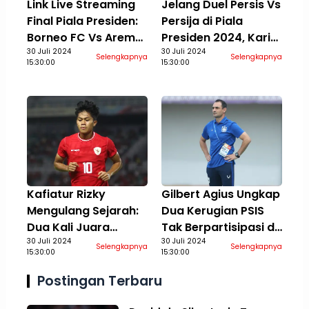
Link Live Streaming
Jelang Duel Persis Vs
Final Piala Presiden:
Persija di Piala
Borneo FC Vs Arema
Presiden 2024, Karim
di Vidio, 4 Agustus
30 Juli 2024
Rossi Berusaha
30 Juli 2024
Selengkapnya
Selengkapnya
15:30:00
15:30:00
2024
Temukan Performa
Terbaik
Kafiatur Rizky
Gilbert Agius Ungkap
Mengulang Sejarah:
Dua Kerugian PSIS
Dua Kali Juara
Tak Berpartisipasi di
Bersama Timnas
30 Juli 2024
Piala Presiden 2024:
30 Juli 2024
Selengkapnya
Selengkapnya
15:30:00
15:30:00
Indonesia Kelompok
Aspek Finansial Ikut
Umur
Terdampak
Postingan Terbaru