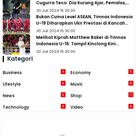
Cugurra Teco: Dia Kurang Ajar, Pemalas,
dan Tidak Paham Taktik
30 Juli 2024 15:30:00
Bukan Cuma Level ASEAN, Timnas Indonesia
U-19 Diharapkan Ukir Prestasi di Kancah
Asia
30 Juli 2024 15:30:00
Melihat Kiprah Matthew Baker di Timnas
Indonesia U-16: Tampil Kinclong Kini
Terancam Dibajak Australia
30 Juli 2024 15:30:00
Kategori
4
5
Business
Economy
5
6
Lifestyle
Music
5
7
News
Shop
6
6
Technology
Video