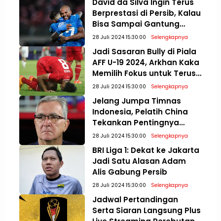
David da Silva Ingin Terus
Berprestasi di Persib, Kalau
Bisa Sampai Gantung
Sepatu
28 Juli 2024 15:30:00
Selengkapnya
Jadi Sasaran Bully di Piala
AFF U-19 2024, Arkhan Kaka
Memilih Fokus untuk Terus
Meningkatkan Diri
28 Juli 2024 15:30:00
Selengkapnya
Jelang Jumpa Timnas
Indonesia, Pelatih China
Tekankan Pentingnya
Mental Bertanding di
28 Juli 2024 15:30:00
Selengkapnya
Kualifikasi Piala Dunia 2026
BRI Liga 1: Dekat ke Jakarta
Jadi Satu Alasan Adam
Alis Gabung Persib
28 Juli 2024 15:30:00
Selengkapnya
Jadwal Pertandingan
Serta Siaran Langsung Plus