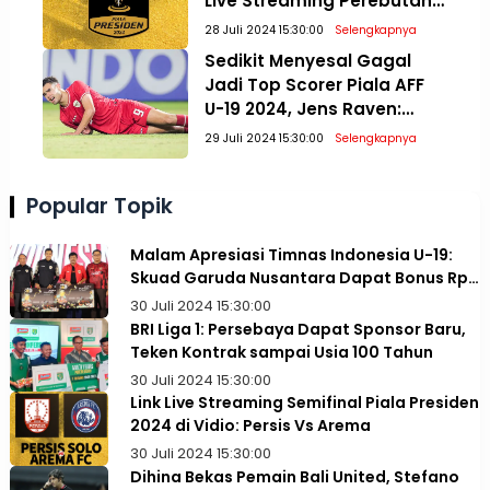
Live Streaming Perebutan
Posisi Tiga dan Final Piala
28 Juli 2024 15:30:00
Selengkapnya
Presiden 2024
Sedikit Menyesal Gagal
Jadi Top Scorer Piala AFF
U-19 2024, Jens Raven:
Paling Penting Juara!
29 Juli 2024 15:30:00
Selengkapnya
Popular Topik
Malam Apresiasi Timnas Indonesia U-19:
Skuad Garuda Nusantara Dapat Bonus Rp1
Miliar
30 Juli 2024 15:30:00
BRI Liga 1: Persebaya Dapat Sponsor Baru,
Teken Kontrak sampai Usia 100 Tahun
30 Juli 2024 15:30:00
Link Live Streaming Semifinal Piala Presiden
2024 di Vidio: Persis Vs Arema
30 Juli 2024 15:30:00
Dihina Bekas Pemain Bali United, Stefano