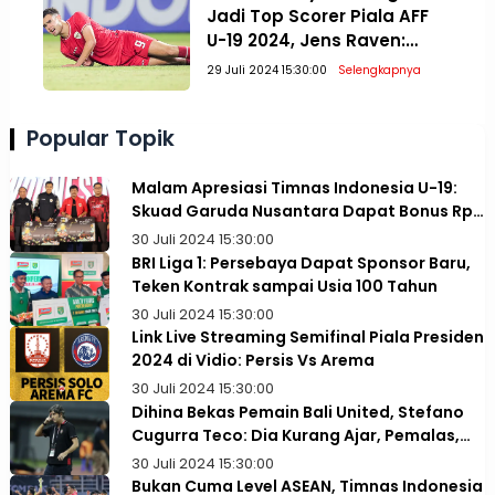
Jadi Top Scorer Piala AFF
U-19 2024, Jens Raven:
Paling Penting Juara!
29 Juli 2024 15:30:00
Selengkapnya
Popular Topik
Malam Apresiasi Timnas Indonesia U-19:
Skuad Garuda Nusantara Dapat Bonus Rp1
Miliar
30 Juli 2024 15:30:00
BRI Liga 1: Persebaya Dapat Sponsor Baru,
Teken Kontrak sampai Usia 100 Tahun
30 Juli 2024 15:30:00
Link Live Streaming Semifinal Piala Presiden
2024 di Vidio: Persis Vs Arema
30 Juli 2024 15:30:00
Dihina Bekas Pemain Bali United, Stefano
Cugurra Teco: Dia Kurang Ajar, Pemalas,
dan Tidak Paham Taktik
30 Juli 2024 15:30:00
Bukan Cuma Level ASEAN, Timnas Indonesia