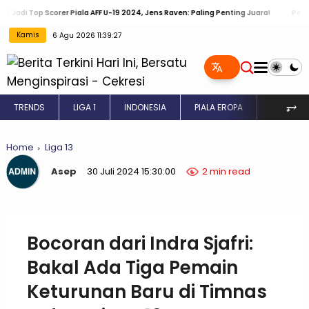
p Scorer Piala AFF U-19 2024, Jens Raven: Paling Penting Juara!
Persib Bakal P
Kamis
6 Agu 2026 11:39:27
⥅
TRENDS
LIGA 1
INDONESIA
PIALA EROPA
INGGRIS
Home
Liga 13
Asep
30 Juli 2024 15:30:00
2 min read
Bocoran dari Indra Sjafri:
Bakal Ada Tiga Pemain
Keturunan Baru di Timnas