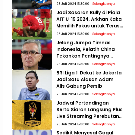
Sepatu
28 Juli 2024 15:30:00
Selengkapnya
Jadi Sasaran Bully di Piala
AFF U-19 2024, Arkhan Kaka
Memilih Fokus untuk Terus
Meningkatkan Diri
28 Juli 2024 15:30:00
Selengkapnya
Jelang Jumpa Timnas
Indonesia, Pelatih China
Tekankan Pentingnya
Mental Bertanding di
28 Juli 2024 15:30:00
Selengkapnya
Kualifikasi Piala Dunia 2026
BRI Liga 1: Dekat ke Jakarta
Jadi Satu Alasan Adam
Alis Gabung Persib
28 Juli 2024 15:30:00
Selengkapnya
Jadwal Pertandingan
Serta Siaran Langsung Plus
Live Streaming Perebutan
Posisi Tiga dan Final Piala
28 Juli 2024 15:30:00
Selengkapnya
Presiden 2024
Sedikit Menyesal Gagal