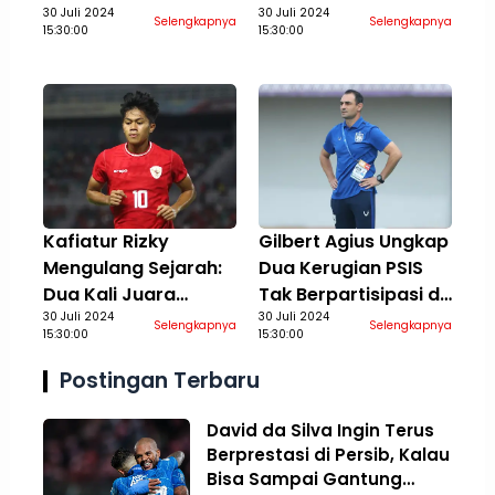
di Vidio, 4 Agustus
30 Juli 2024
Rossi Berusaha
30 Juli 2024
Selengkapnya
Selengkapnya
15:30:00
15:30:00
2024
Temukan Performa
Terbaik
Kafiatur Rizky
Gilbert Agius Ungkap
Mengulang Sejarah:
Dua Kerugian PSIS
Dua Kali Juara
Tak Berpartisipasi di
Bersama Timnas
30 Juli 2024
Piala Presiden 2024:
30 Juli 2024
Selengkapnya
Selengkapnya
15:30:00
15:30:00
Indonesia Kelompok
Aspek Finansial Ikut
Umur
Terdampak
Postingan Terbaru
David da Silva Ingin Terus
Berprestasi di Persib, Kalau
Bisa Sampai Gantung