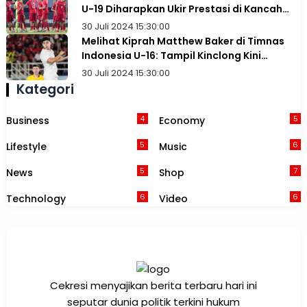
U-19 Diharapkan Ukir Prestasi di Kancah
Asia
30 Juli 2024 15:30:00
Melihat Kiprah Matthew Baker di Timnas
Indonesia U-16: Tampil Kinclong Kini
Terancam Dibajak Australia
30 Juli 2024 15:30:00
Kategori
4
5
Business
Economy
5
6
Lifestyle
Music
5
7
News
Shop
6
6
Technology
Video
Cekresi menyajikan berita terbaru hari ini
seputar dunia politik terkini hukum