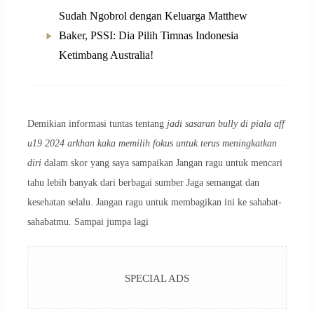
Sudah Ngobrol dengan Keluarga Matthew
Baker, PSSI: Dia Pilih Timnas Indonesia
Ketimbang Australia!
Demikian informasi tuntas tentang
jadi sasaran bully di piala aff
u19 2024 arkhan kaka memilih fokus untuk terus meningkatkan
diri
dalam skor yang saya sampaikan Jangan ragu untuk mencari
tahu lebih banyak dari berbagai sumber Jaga semangat dan
kesehatan selalu. Jangan ragu untuk membagikan ini ke sahabat-
sahabatmu. Sampai jumpa lagi
SPECIAL ADS