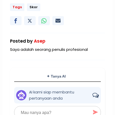
Tags
Skor
Posted by
Asep
Saya adalah seorang penulis profesional
✦ Tanya AI
AI kami siap membantu
pertanyaan anda