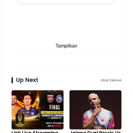
Tampilkan
Up Next
Lihat Semua
Link Live Streaming
Jelang Duel Persis Vs