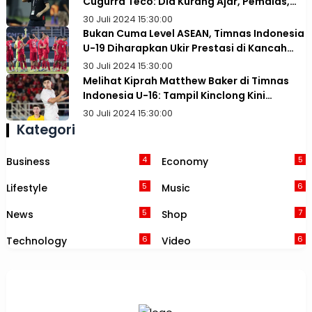
Cugurra Teco: Dia Kurang Ajar, Pemalas,
dan Tidak Paham Taktik
30 Juli 2024 15:30:00
Bukan Cuma Level ASEAN, Timnas Indonesia
U-19 Diharapkan Ukir Prestasi di Kancah
Asia
30 Juli 2024 15:30:00
Melihat Kiprah Matthew Baker di Timnas
Indonesia U-16: Tampil Kinclong Kini
Terancam Dibajak Australia
30 Juli 2024 15:30:00
Kategori
4
5
Business
Economy
5
6
Lifestyle
Music
5
7
News
Shop
6
6
Technology
Video