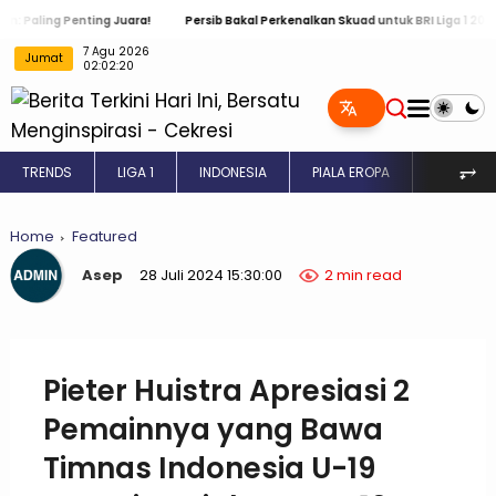
 Penting Juara!
Persib Bakal Perkenalkan Skuad untuk BRI Liga 1 2024 / 2025
Jumat
7 Agu 2026 02:02:21
⥅
TRENDS
LIGA 1
INDONESIA
PIALA EROPA
INGGRIS
Home
Featured
Asep
28 Juli 2024 15:30:00
2 min read
Pieter Huistra Apresiasi 2
Pemainnya yang Bawa
Timnas Indonesia U-19