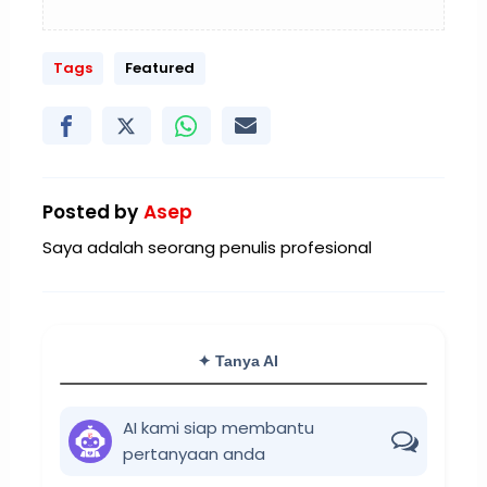
Tags
Featured
Posted by
Asep
Saya adalah seorang penulis profesional
✦ Tanya AI
AI kami siap membantu
pertanyaan anda