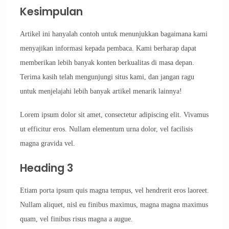
Kesimpulan
Artikel ini hanyalah contoh untuk menunjukkan bagaimana kami
menyajikan informasi kepada pembaca. Kami berharap dapat
memberikan lebih banyak konten berkualitas di masa depan.
Terima kasih telah mengunjungi situs kami, dan jangan ragu
untuk menjelajahi lebih banyak artikel menarik lainnya!
Lorem ipsum dolor sit amet, consectetur adipiscing elit. Vivamus
ut efficitur eros. Nullam elementum urna dolor, vel facilisis
magna gravida vel.
Heading 3
Etiam porta ipsum quis magna tempus, vel hendrerit eros laoreet.
Nullam aliquet, nisl eu finibus maximus, magna magna maximus
quam, vel finibus risus magna a augue.