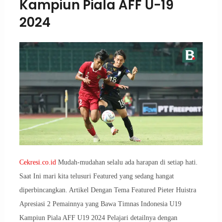
Kampiun Piala AFF U-19
2024
Cekresi.co.id
Mudah-mudahan selalu ada harapan di setiap hati.
Saat Ini mari kita telusuri Featured yang sedang hangat
diperbincangkan. Artikel Dengan Tema Featured Pieter Huistra
Apresiasi 2 Pemainnya yang Bawa Timnas Indonesia U19
Kampiun Piala AFF U19 2024 Pelajari detailnya dengan