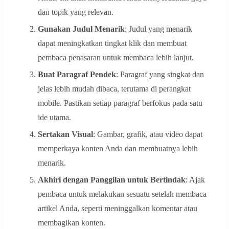
dan topik yang relevan.
Gunakan Judul Menarik
: Judul yang menarik
dapat meningkatkan tingkat klik dan membuat
pembaca penasaran untuk membaca lebih lanjut.
Buat Paragraf Pendek
: Paragraf yang singkat dan
jelas lebih mudah dibaca, terutama di perangkat
mobile. Pastikan setiap paragraf berfokus pada satu
ide utama.
Sertakan Visual
: Gambar, grafik, atau video dapat
memperkaya konten Anda dan membuatnya lebih
menarik.
Akhiri dengan Panggilan untuk Bertindak
: Ajak
pembaca untuk melakukan sesuatu setelah membaca
artikel Anda, seperti meninggalkan komentar atau
membagikan konten.