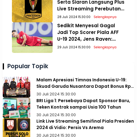
Serta Siaran Langsung Plus
Live Streaming Perebutan
Posisi Tiga dan Final Piala
28 Juli 2024 15:30:00
Selengkapnya
Presiden 2024
Sedikit Menyesal Gagal
Jadi Top Scorer Piala AFF
U-19 2024, Jens Raven:
Paling Penting Juara!
29 Juli 2024 15:30:00
Selengkapnya
Popular Topik
Malam Apresiasi Timnas Indonesia U-19:
Skuad Garuda Nusantara Dapat Bonus Rp1
Miliar
30 Juli 2024 15:30:00
BRI Liga 1: Persebaya Dapat Sponsor Baru,
Teken Kontrak sampai Usia 100 Tahun
30 Juli 2024 15:30:00
Link Live Streaming Semifinal Piala Presiden
2024 di Vidio: Persis Vs Arema
30 Juli 2024 15:30:00